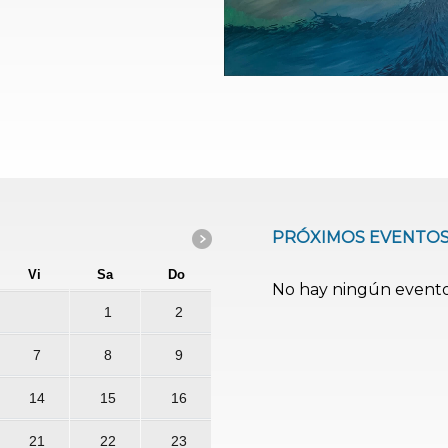
PRÓXIMOS EVENTO
Vi
Sa
Do
No hay ningún event
1
2
7
8
9
14
15
16
21
22
23