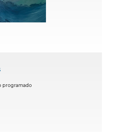
S
o programado