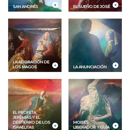
SAN ANDRÉS
EL SUEÑO DE JOSÉ
LA ADORACIÓN DE
LOS MAGOS
LA ANUNCIACIÓN
EL PROFETA
JEREMÍAS Y EL
DESTIERRO DE LOS
MOISÉS:
ISRAELITAS
LIBERADOR Y GUÍA