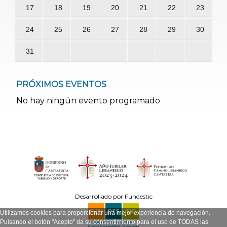
17
18
19
20
21
22
23
24
25
26
27
28
29
30
31
PRÓXIMOS EVENTOS
No hay ningún evento programado
Desarrollado por Fundestic
Utilizamos cookies para proporcionar una mejor experiencia de navegación.
Pulsando el botón "Acepto" da su consentimiento para el uso de TODAS las