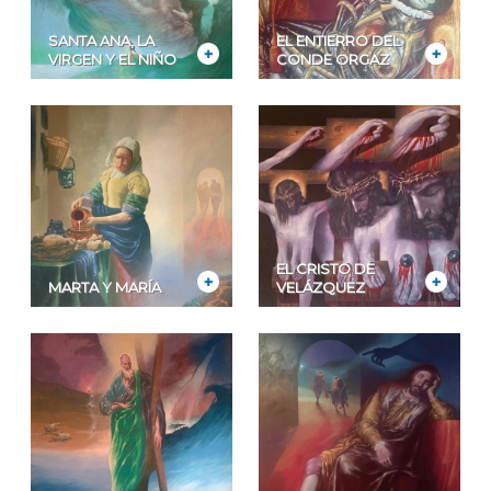
SANTA ANA, LA
EL ENTIERRO DEL
VIRGEN Y EL NIÑO
CONDE ORGAZ
EL CRISTO DE
MARTA Y MARÍA
VELÁZQUEZ